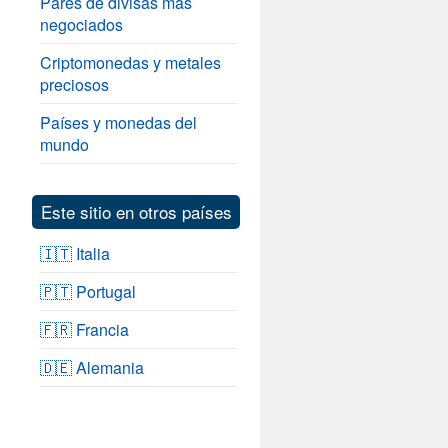
Pares de divisas más
negociados
Criptomonedas y metales
preciosos
Países y monedas del
mundo
Este sitio en otros países
🇮🇹 Italia
🇵🇹 Portugal
🇫🇷 Francia
🇩🇪 Alemania