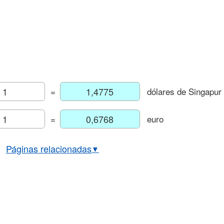
=
dólares de Singapur
=
euro
Páginas relacionadas
▼
bio euro/dólar de Singapur
co EUR/SGD actual e histórico
histórico euro/dólar de Singapur