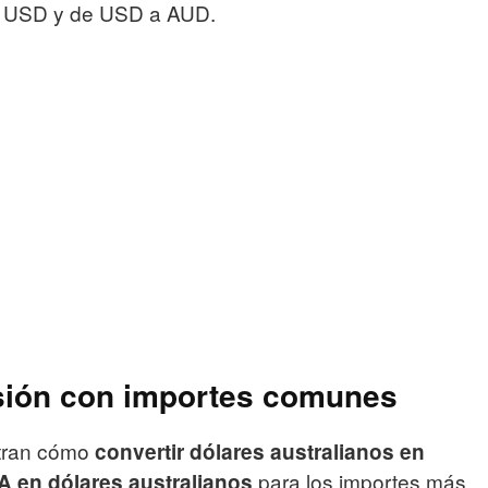
a USD y de USD a AUD.
sión con importes comunes
stran cómo
convertir dólares australianos en
para los importes más
A en dólares australianos