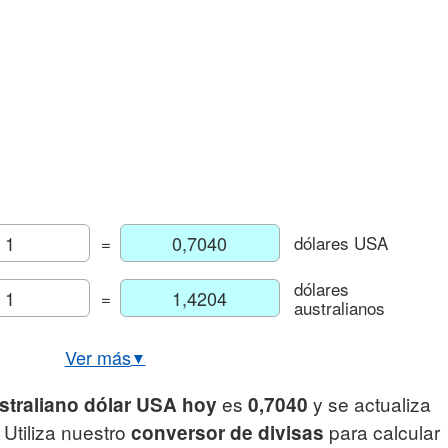
=
dólares USA
dólares
=
australianos
Ver más
▼
co AUD/USD actual e histórico
es
y se actualiza
straliano dólar USA hoy
0,7040
io euro dólar australiano hoy
 Utiliza nuestro
para calcular
conversor de divisas