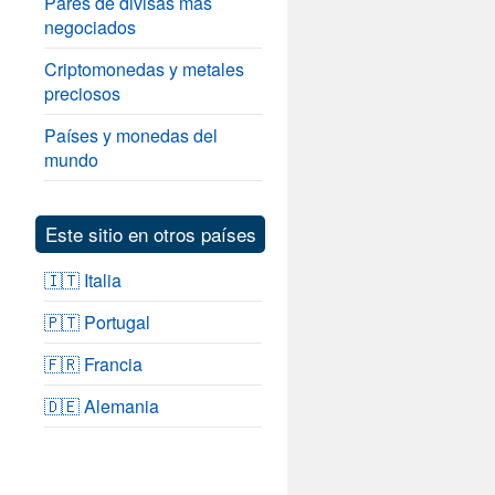
Pares de divisas más
negociados
Criptomonedas y metales
preciosos
Países y monedas del
mundo
Este sitio en otros países
🇮🇹 Italia
🇵🇹 Portugal
🇫🇷 Francia
🇩🇪 Alemania