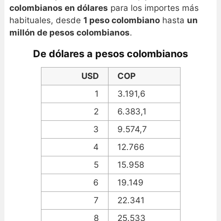
colombianos en dólares
para los importes más
habituales, desde
1 peso colombiano
hasta
un
millón de pesos colombianos
.
De dólares a pesos colombianos
USD
COP
1
3.191,6
2
6.383,1
3
9.574,7
4
12.766
5
15.958
6
19.149
7
22.341
8
25.533