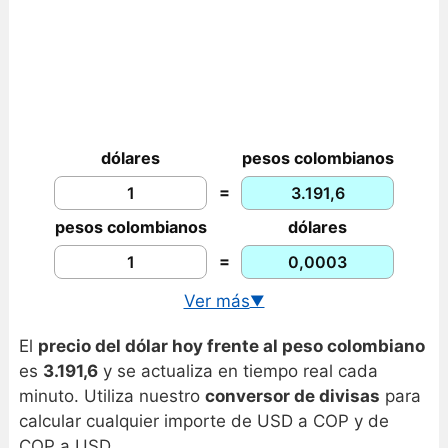
dólares
pesos colombianos
=
pesos colombianos
dólares
=
Ver más
▼
Gráfico USD/COP actual e histórico
El
precio del dólar hoy frente al peso colombiano
Cambio euro peso colombiano hoy
es
3.191,6
y se actualiza en tiempo real cada
minuto. Utiliza nuestro
conversor de divisas
para
calcular cualquier importe de USD a COP y de
COP a USD.