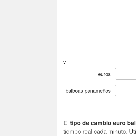
v
euros
balboas panameños
Cam
El
tipo de cambio euro b
Grá
tiempo real cada minuto. Ut