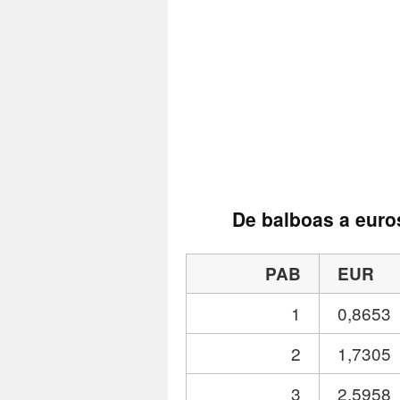
De balboas a euro
PAB
EUR
1
0,8653
2
1,7305
3
2,5958