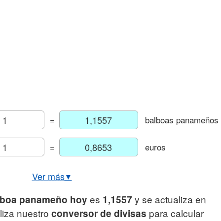
=
balboas panameños
=
euros
Ver más
▼
bio USD/PAB en tiempo real
es
y se actualiza en
alboa panameño hoy
1,1557
fico euro balboa panameño
iliza nuestro
para calcular
conversor de divisas