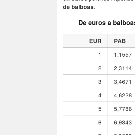
.
de balboas
De euros a balboa
EUR
PAB
1
1,1557
2
2,3114
3
3,4671
4
4,6228
5
5,7786
6
6,9343