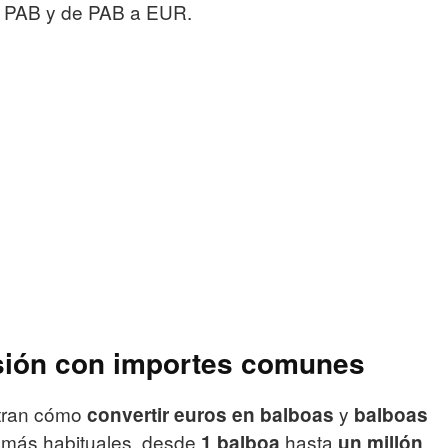
a PAB y de PAB a EUR.
sión con importes comunes
stran cómo
y
convertir euros en balboas
balboas
 más habituales, desde
hasta
1 balboa
un millón