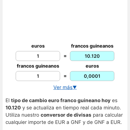
euros
francos guineanos
=
francos guineanos
euros
=
Ver más
▼
Cambio USD/GNF en tiempo real
El
tipo de cambio euro franco guineano hoy
es
Gráfico euro franco guineano
10.120
y se actualiza en tiempo real cada minuto.
Utiliza nuestro
conversor de divisas
para calcular
cualquier importe de EUR a GNF y de GNF a EUR.