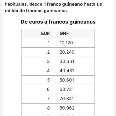
habituales, desde
1 franco guineano
hasta
un
millón de francos guineanos
.
De euros a francos guineanos
EUR
GNF
1
10.120
2
20.240
3
30.361
4
40.481
5
50.601
6
60.721
7
70.841
8
80.962