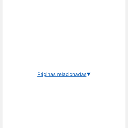
Páginas relacionadas
▼
Cambio dólar/peso uruguayo
Cambio euro/peso uruguayo