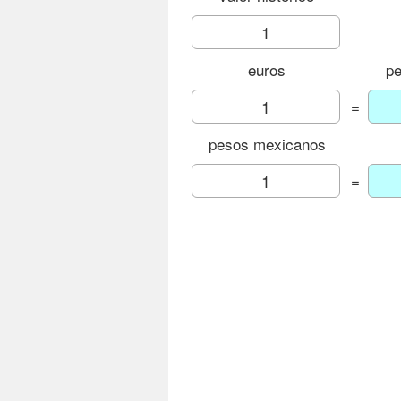
euros
p
=
pesos mexicanos
=