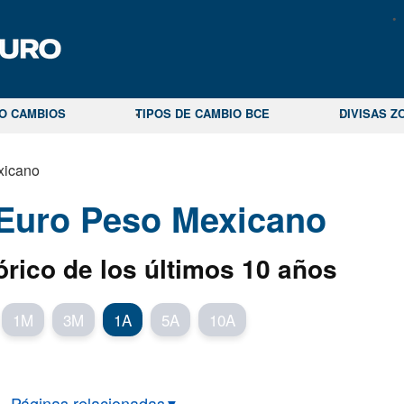
CO CAMBIOS
TIPOS DE CAMBIO BCE
DIVISAS Z
xicano
 Euro Peso Mexicano
órico de los últimos 10 años
1M
3M
1A
5A
10A
Páginas relacionadas
▼