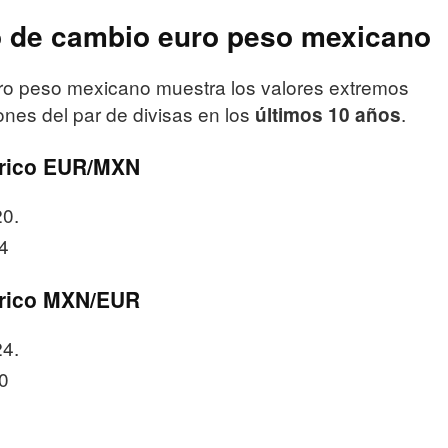
po de cambio euro peso mexicano
ro peso mexicano muestra los valores extremos
ones del par de divisas en los
.
últimos 10 años
órico EUR/MXN
20.
4
órico MXN/EUR
24.
0