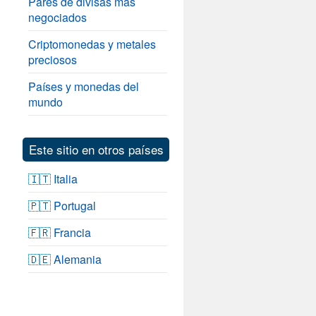
Pares de divisas más
negociados
Criptomonedas y metales
preciosos
Países y monedas del
mundo
Este sitio en otros países
🇮🇹 Italia
🇵🇹 Portugal
🇫🇷 Francia
🇩🇪 Alemania
l