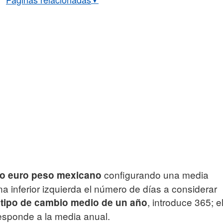
ambio euro/peso mexicano
ambio histórico EUR/MXN
cial BCE euro/peso mexicano
configurando una media
co euro peso mexicano
na inferior izquierda el número de días a considerar
l
, introduce 365; e
tipo de cambio medio de un año
responde a la media anual.