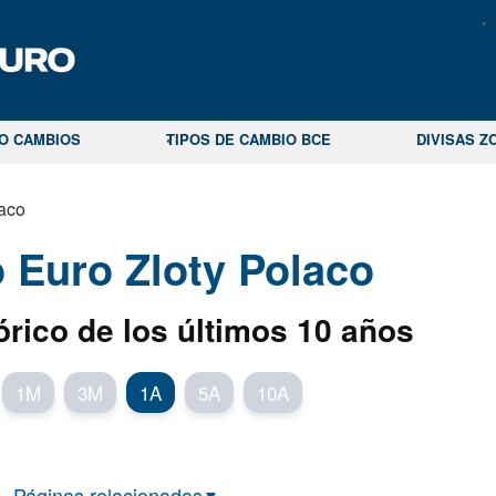
CO CAMBIOS
TIPOS DE CAMBIO BCE
DIVISAS Z
laco
o Euro Zloty Polaco
órico de los últimos 10 años
1M
3M
1A
5A
10A
Páginas relacionadas
▼