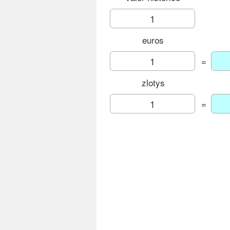
euros
=
zlotys
=