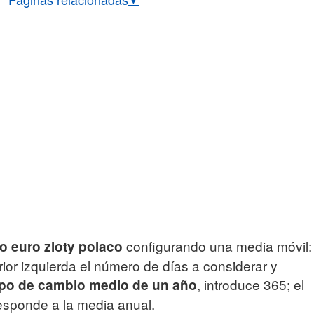
Cambio euro/zloty polaco
ambio histórico EUR/PLN
icial BCE euro/zloty polaco
configurando una media móvil:
co euro zloty polaco
rior izquierda el número de días a considerar y
, introduce 365; el
ipo de cambio medio de un año
responde a la media anual.