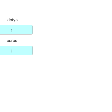
zlotys
euros