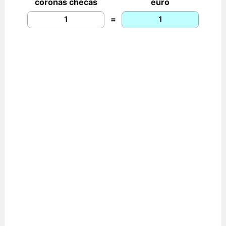
coronas checas
euro
=