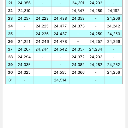
21
24,356
-
-
24,301
24,292
-
22
24,310
-
-
24,347
24,289
24,192
23
24,257
24,223
24,438
24,353
-
24,206
24
-
24,225
24,477
24,373
-
24,242
25
-
24,226
24,437
-
24,259
24,253
26
24,251
24,246
24,478
-
24,257
24,266
27
24,267
24,244
24,542
24,357
24,284
-
28
24,294
-
-
24,372
24,293
-
29
24,335
-
24,382
24,282
24,262
30
24,325
24,555
24,366
-
24,256
31
-
24,514
-