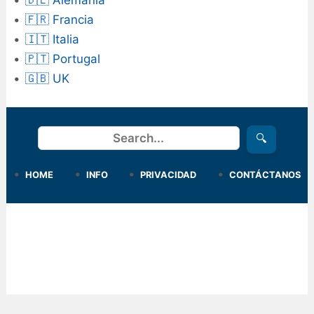
🇩🇪 Alemania
🇫🇷 Francia
🇮🇹 Italia
🇵🇹 Portugal
🇬🇧 UK
Buscar
🔍
HOME
INFO
PRIVACIDAD
CONTÁCTANOS