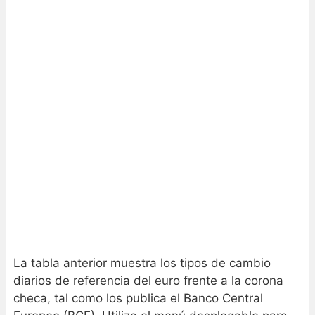
La tabla anterior muestra los tipos de cambio
diarios de referencia del euro frente a la corona
checa, tal como los publica el Banco Central