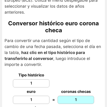
Europeo (BCE). Utiliza el menú desplegable para
seleccionar y visualizar los datos de años
anteriores.
Conversor histórico euro corona
checa
Para convertir una cantidad según el tipo de
cambio de una fecha pasada, selecciona el día en
la tabla,
haz clic en el tipo histórico para
transferirlo al conversor
, luego introduce el
importe a convertir.
Tipo histórico
euro
coronas checas
=