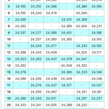
5
24,195
24,310
24,396
-
24,380
24,165
6
24,195
24,240
24,419
-
24,340
-
7
24,290
-
-
24,531
24,306
-
8
24,262
-
-
24,380
24,304
24,231
9
24,337
24,217
24,399
24,401
-
24,168
10
-
24,257
24,380
24,365
-
24,193
11
-
24,245
24,377
-
24,333
24,192
12
24,288
24,245
24,406
-
24,324
24,171
13
24,253
24,263
24,437
24,378
24,347
-
14
24,262
-
-
24,349
24,302
-
15
24,278
-
-
24,360
24,333
24,146
16
24,286
24,259
24,436
24,349
-
24,148
17
-
24,276
24,437
24,317
-
24,147
18
-
24,256
24,467
-
24,321
24,181
19
24,290
24,245
24,517
-
24,297
24,227
20
24,333
24,241
24,505
24,289
24,322
-