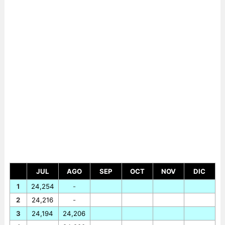
JUL
AGO
SEP
OCT
NOV
DIC
1
24,254
-
2
24,216
-
3
24,194
24,206