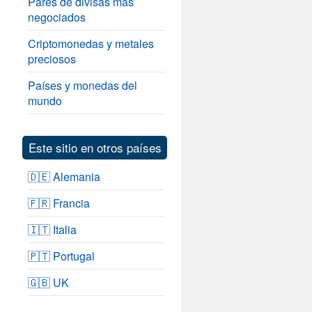
Pares de divisas más
negociados
Criptomonedas y metales
preciosos
Países y monedas del
mundo
Este sitio en otros países
🇩🇪 Alemania
🇫🇷 Francia
🇮🇹 Italia
🇵🇹 Portugal
🇬🇧 UK