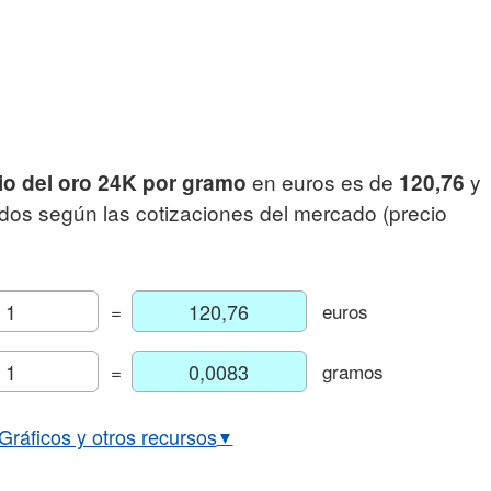
en euros es de
y
io del oro 24K por gramo
120,76
dos según las cotizaciones del mercado (precio
=
euros
=
gramos
Gráficos y otros recursos
▼
Precio del oro en dólares