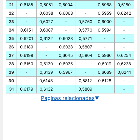
21
0,6185
0,6051
0,6004
-
0,5968
0,6180
22
-
0,6038
0,6063
-
0,5959
0,6242
23
-
0,6027
-
0,5760
0,6000
-
24
0,6151
0,6087
-
0,5770
0,5994
-
25
0,6201
0,6122
0,6028
0,5771
-
-
26
0,6189
-
0,6028
0,5807
-
-
27
0,6198
-
0,6045
0,5804
0,5966
0,6254
28
0,6150
0,6120
0,6025
-
0,6019
0,6238
29
-
0,6139
0,5967
-
0,6069
0,6241
30
-
0,6148
-
0,5812
0,6128
-
31
0,6179
0,6132
0,5809
-
Páginas relacionadas
▼
Cambio euro/libra esterlina
Gráfico EUR/GBP historico
Cambio BCE euro/libra esterlina