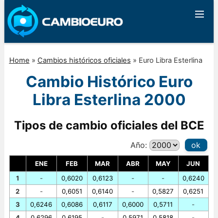
Home
»
Cambios históricos oficiales
»
Euro Libra Esterlina
Cambio Histórico Euro
Libra Esterlina 2000
Tipos de cambio oficiales del BCE
Año:
ok
ENE
FEB
MAR
ABR
MAY
JUN
1
-
0,6020
0,6123
-
-
0,6240
2
-
0,6051
0,6140
-
0,5827
0,6251
3
0,6246
0,6086
0,6117
0,6000
0,5711
-
4
0,6296
0,6195
-
0,5971
0,5818
-