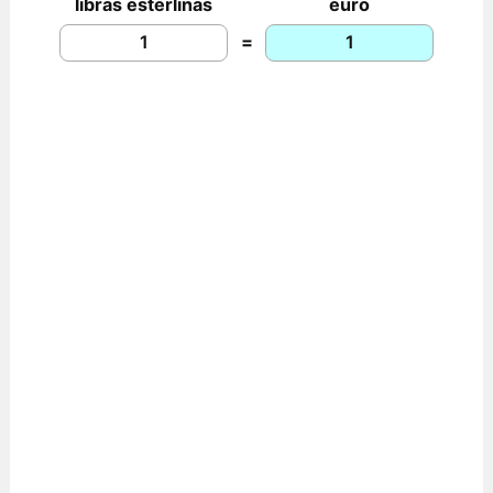
libras esterlinas
euro
=