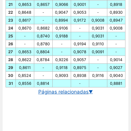
21
0,8653
0,8657
0,9066
0,9001
-
0,8918
22
0,8648
-
0,9047
0,9053
-
0,8930
23
0,8617
-
0,8994
0,9172
0,9008
0,8947
24
0,8670
0,8682
0,9106
-
0,9031
0,9008
25
-
0,8740
0,9188
-
0,9031
-
26
-
0,8780
-
0,9194
0,9110
-
27
0,8653
0,8804
-
0,9078
0,9091
-
28
0,8622
0,8784
0,9226
0,9057
-
0,9014
29
0,8611
-
0,9118
0,8975
-
0,9027
30
0,8524
-
0,9093
0,8938
0,9116
0,9040
31
0,8556
0,8814
-
0,8881
Páginas relacionadas
▼
Cambio euro/libra esterlina
Gráfico EUR/GBP historico
Cambio BCE euro/libra esterlina