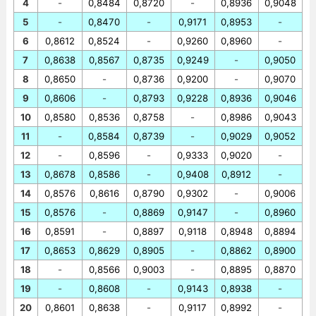
4
-
0,8484
0,8720
-
0,8936
0,9048
5
-
0,8470
-
0,9171
0,8953
-
6
0,8612
0,8524
-
0,9260
0,8960
-
7
0,8638
0,8567
0,8735
0,9249
-
0,9050
8
0,8650
-
0,8736
0,9200
-
0,9070
9
0,8606
-
0,8793
0,9228
0,8936
0,9046
10
0,8580
0,8536
0,8758
-
0,8986
0,9043
11
-
0,8584
0,8739
-
0,9029
0,9052
12
-
0,8596
-
0,9333
0,9020
-
13
0,8678
0,8586
-
0,9408
0,8912
-
14
0,8576
0,8616
0,8790
0,9302
-
0,9006
15
0,8576
-
0,8869
0,9147
-
0,8960
16
0,8591
-
0,8897
0,9118
0,8948
0,8894
17
0,8653
0,8629
0,8905
-
0,8862
0,8900
18
-
0,8566
0,9003
-
0,8895
0,8870
19
-
0,8608
-
0,9143
0,8938
-
20
0,8601
0,8638
-
0,9117
0,8992
-