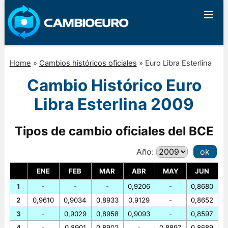
Home
»
Cambios históricos oficiales
»
Euro Libra Esterlina
Cambio Histórico Euro
Libra Esterlina 2009
Tipos de cambio oficiales del BCE
Año:
ok
ENE
FEB
MAR
ABR
MAY
JUN
1
-
-
-
0,9206
-
0,8680
2
0,9610
0,9034
0,8933
0,9129
-
0,8652
3
-
0,9029
0,8958
0,9093
-
0,8597
4
-
0,8901
0,8902
-
0,8897
0,8689