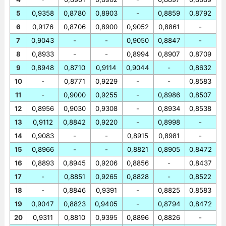
5
0,9358
0,8780
0,8903
-
0,8859
0,8792
6
0,9176
0,8706
0,8900
0,9052
0,8861
-
7
0,9043
-
-
0,9050
0,8847
-
8
0,8933
-
-
0,8994
0,8907
0,8709
9
0,8948
0,8710
0,9114
0,9044
-
0,8632
10
-
0,8771
0,9229
-
-
0,8583
11
-
0,9000
0,9255
-
0,8986
0,8507
12
0,8956
0,9030
0,9308
-
0,8934
0,8538
13
0,9112
0,8842
0,9220
-
0,8998
-
14
0,9083
-
-
0,8915
0,8981
-
15
0,8966
-
-
0,8821
0,8905
0,8472
16
0,8893
0,8945
0,9206
0,8856
-
0,8437
17
-
0,8851
0,9265
0,8828
-
0,8522
18
-
0,8846
0,9391
-
0,8825
0,8583
19
0,9047
0,8823
0,9405
-
0,8794
0,8472
20
0,9311
0,8810
0,9395
0,8896
0,8826
-