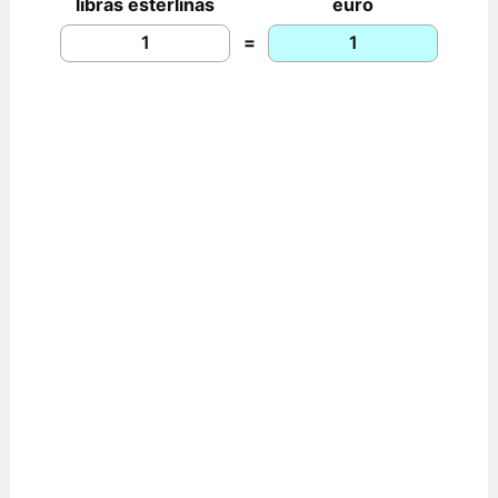
libras esterlinas
euro
=