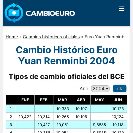
Home
»
Cambios históricos oficiales
»
Euro Yuan Renminbi
Cambio Histórico Euro
Yuan Renminbi 2004
Tipos de cambio oficiales del BCE
Año:
ok
ENE
FEB
MAR
ABR
MAY
JUN
1
-
-
10,333
10,197
-
10,123
2
10,422
10,314
10,265
10,196
-
10,124
3
-
10,417
10,051
-
9,8885
10,118
4
-
10,366
10,054
-
9,8935
10,120