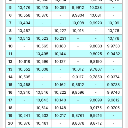
5
10,476
10,415
10,091
9,9912
10,038
-
6
10,558
10,370
-
9,9804
10,031
-
7
10,494
-
-
10,008
9,9920
10,199
8
10,457
-
10,227
10,015
-
10,176
9
10,542
10,523
10,231
-
-
10,176
10
-
10,565
10,180
-
9,8033
9,9730
11
-
10,495
10,144
-
9,8025
9,9432
12
10,618
10,596
10,127
-
9,8190
-
13
10,552
10,608
-
10,012
9,7867
-
14
10,505
-
-
9,9117
9,7859
9,9374
15
10,458
-
10,162
9,8612
-
9,9738
16
10,340
10,546
10,222
9,8596
-
9,9746
17
-
10,643
10,140
-
9,8099
9,9812
18
-
10,614
10,148
-
9,9175
9,9705
19
10,241
10,532
10,217
9,8761
9,9216
-
20
10,376
10,481
-
9,8678
9,8712
-