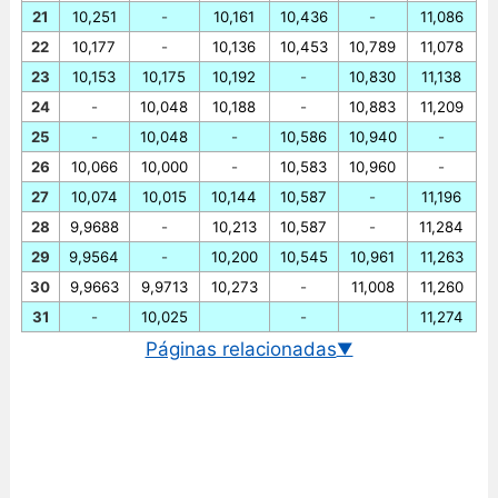
21
10,251
-
10,161
10,436
-
11,086
22
10,177
-
10,136
10,453
10,789
11,078
23
10,153
10,175
10,192
-
10,830
11,138
24
-
10,048
10,188
-
10,883
11,209
25
-
10,048
-
10,586
10,940
-
26
10,066
10,000
-
10,583
10,960
-
27
10,074
10,015
10,144
10,587
-
11,196
28
9,9688
-
10,213
10,587
-
11,284
29
9,9564
-
10,200
10,545
10,961
11,263
30
9,9663
9,9713
10,273
-
11,008
11,260
31
-
10,025
-
11,274
Páginas relacionadas
▼
Cambio euro/yuan renminbi
Gráfico EUR/CNY historico
Cambio BCE euro/yuan renminbi