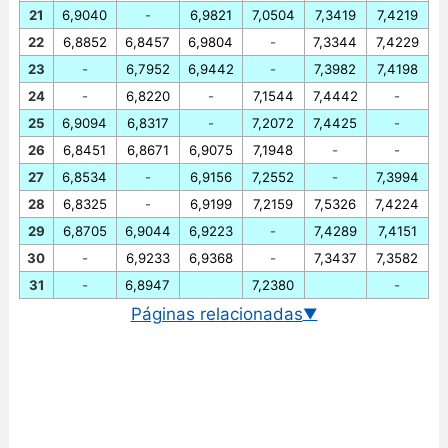
21
6,9040
-
6,9821
7,0504
7,3419
7,4219
22
6,8852
6,8457
6,9804
-
7,3344
7,4229
23
-
6,7952
6,9442
-
7,3982
7,4198
24
-
6,8220
-
7,1544
7,4442
-
25
6,9094
6,8317
-
7,2072
7,4425
-
26
6,8451
6,8671
6,9075
7,1948
-
-
27
6,8534
-
6,9156
7,2552
-
7,3994
28
6,8325
-
6,9199
7,2159
7,5326
7,4224
29
6,8705
6,9044
6,9223
-
7,4289
7,4151
30
-
6,9233
6,9368
-
7,3437
7,3582
31
-
6,8947
7,2380
-
Páginas relacionadas
▼
Cambio euro/yuan renminbi
Gráfico EUR/CNY historico
Cambio BCE euro/yuan renminbi