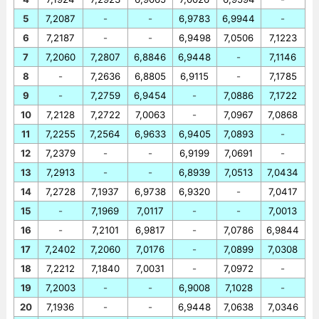
5
7,2087
-
-
6,9783
6,9944
-
6
7,2187
-
-
6,9498
7,0506
7,1223
7
7,2060
7,2807
6,8846
6,9448
-
7,1146
8
-
7,2636
6,8805
6,9115
-
7,1785
9
-
7,2759
6,9454
-
7,0886
7,1722
10
7,2128
7,2722
7,0063
-
7,0967
7,0868
11
7,2255
7,2564
6,9633
6,9405
7,0893
-
12
7,2379
-
-
6,9199
7,0691
-
13
7,2913
-
-
6,8939
7,0513
7,0434
14
7,2728
7,1937
6,9738
6,9320
-
7,0417
15
-
7,1969
7,0117
-
-
7,0013
16
-
7,2101
6,9817
-
7,0786
6,9844
17
7,2402
7,2060
7,0176
-
7,0899
7,0308
18
7,2212
7,1840
7,0031
-
7,0972
-
19
7,2003
-
-
6,9008
7,1028
-
20
7,1936
-
-
6,9448
7,0638
7,0346