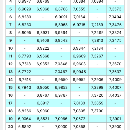
4
6,9977
6,8769
-
7,0384
7,0894
-
5
6,9029
6,9068
6,8768
7,0555
-
7,3573
6
6,8289
-
6,9091
7,0164
-
7,3494
7
6,8230
-
6,8968
6,9715
7,2189
7,3476
8
6,8095
6,8931
6,9564
-
7,2495
7,3324
9
-
6,9106
6,9543
-
7,2813
7,3475
10
-
6,9222
-
6,9344
7,2184
-
11
6,7793
6,9668
-
6,9669
7,3267
-
12
6,7518
6,9352
7,0348
6,9603
-
7,3670
13
6,7722
-
7,0467
6,9945
-
7,3637
14
6,7618
-
6,9550
6,9952
7,2906
7,4009
15
6,7943
6,9050
6,9852
-
7,3299
7,4007
16
-
6,8767
6,9787
-
7,3720
7,4037
17
-
6,8917
-
7,0130
7,3859
-
18
6,8266
6,9060
-
7,0805
7,3790
-
19
6,9064
6,8531
7,0066
7,0672
-
7,3901
20
6,8892
-
7,0030
7,0858
-
7,3900