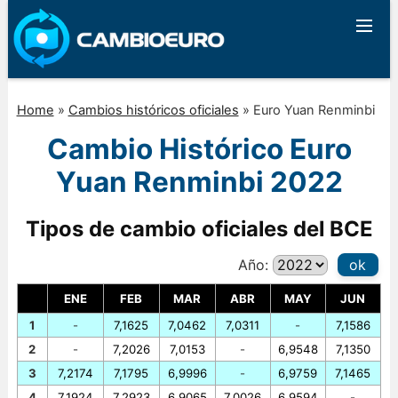
Home
»
Cambios históricos oficiales
»
Euro Yuan Renminbi
Cambio Histórico Euro
Yuan Renminbi 2022
Tipos de cambio oficiales del BCE
Año:
ok
ENE
FEB
MAR
ABR
MAY
JUN
1
-
7,1625
7,0462
7,0311
-
7,1586
2
-
7,2026
7,0153
-
6,9548
7,1350
3
7,2174
7,1795
6,9996
-
6,9759
7,1465
4
7,1924
7,2923
6,9065
7,0026
6,9594
-