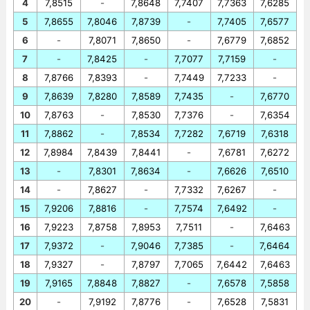
4
7,8515
-
7,8648
7,7407
7,7363
7,6285
5
7,8655
7,8046
7,8739
-
7,7405
7,6577
6
-
7,8071
7,8650
-
7,6779
7,6852
7
-
7,8425
-
7,7077
7,7159
-
8
7,8766
7,8393
-
7,7449
7,7233
-
9
7,8639
7,8280
7,8589
7,7435
-
7,6770
10
7,8763
-
7,8530
7,7376
-
7,6354
11
7,8862
-
7,8534
7,7282
7,6719
7,6318
12
7,8984
7,8439
7,8441
-
7,6781
7,6272
13
-
7,8301
7,8634
-
7,6626
7,6510
14
-
7,8627
-
7,7332
7,6267
-
15
7,9206
7,8816
-
7,7574
7,6492
-
16
7,9223
7,8758
7,8953
7,7511
-
7,6463
17
7,9372
-
7,9046
7,7385
-
7,6464
18
7,9327
-
7,8797
7,7065
7,6442
7,6463
19
7,9165
7,8848
7,8827
-
7,6578
7,5858
20
-
7,9192
7,8776
-
7,6528
7,5831