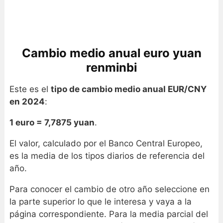
Cambio medio anual euro yuan
renminbi
Este es el
tipo de cambio medio anual EUR/CNY
en 2024
:
1 euro = 7,7875 yuan
.
El valor, calculado por el Banco Central Europeo,
es la media de los tipos diarios de referencia del
año.
Para conocer el cambio de otro año seleccione en
la parte superior lo que le interesa y vaya a la
página correspondiente. Para la media parcial del