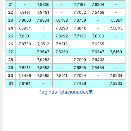
21
-
7,9306
-
7,7198
7,6204
-
22
7,9191
7,9491
-
7,7052
7,5458
-
23
7,9003
7,9364
7,8438
7,6759
-
7,5861
24
7,8934
-
7,8290
7,6848
-
7,5843
25
7,8331
-
7,8692
7,7123
7,6018
-
26
7,8750
7,9512
7,8213
-
7,6265
-
27
-
7,9547
7,8230
-
7,6347
7,6169
28
-
7,9253
-
7,7099
7,6403
-
29
7,8518
7,8653
-
7,6895
7,6484
-
30
7,8489
7,8585
7,8511
7,7054
-
7,6234
31
7,8194
-
7,7436
7,5833
Páginas relacionadas
▼
Cambio euro/yuan renminbi
Gráfico EUR/CNY historico
Cambio BCE euro/yuan renminbi