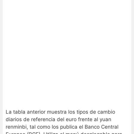
La tabla anterior muestra los tipos de cambio
diarios de referencia del euro frente al yuan
renminbi, tal como los publica el Banco Central