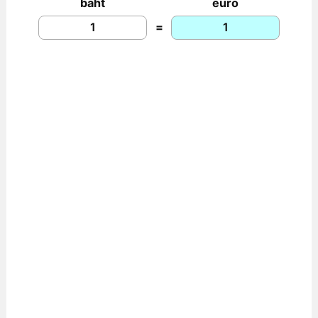
baht
euro
=