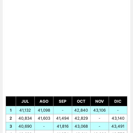
JUL
AGO
SEP
OCT
NOV
DIC
1
41,132
41,098
-
42,840
43,106
-
2
40,834
41,603
41,494
42,829
-
43,140
3
40,690
-
41,816
43,068
-
43,491