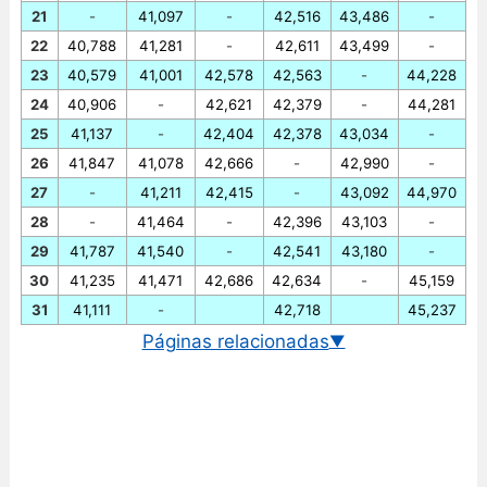
21
-
41,097
-
42,516
43,486
-
22
40,788
41,281
-
42,611
43,499
-
23
40,579
41,001
42,578
42,563
-
44,228
24
40,906
-
42,621
42,379
-
44,281
25
41,137
-
42,404
42,378
43,034
-
26
41,847
41,078
42,666
-
42,990
-
27
-
41,211
42,415
-
43,092
44,970
28
-
41,464
-
42,396
43,103
-
29
41,787
41,540
-
42,541
43,180
-
30
41,235
41,471
42,686
42,634
-
45,159
31
41,111
-
42,718
45,237
Páginas relacionadas
▼
Cambio euro/baht tailandés
Gráfico EUR/THB historico
Cambio BCE euro/baht tailandés