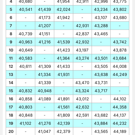
4
40,680
-
41,954
42,911
42,996
43,775
5
40,541
41,439
42,024
-
43,234
43,802
6
-
41,173
41,942
-
43,107
43,680
7
-
41,207
-
42,931
43,288
-
8
40,739
41,151
-
42,837
43,465
-
9
40,963
41,216
41,539
42,932
-
43,742
10
40,649
-
41,423
43,197
-
43,878
11
40,583
-
41,364
43,274
43,501
43,684
12
40,611
41,309
41,433
-
43,505
44,008
13
-
41,334
41,931
-
43,638
44,249
14
-
41,339
-
43,470
43,731
-
15
40,832
40,948
-
43,324
43,717
-
16
40,858
41,089
41,891
43,012
-
44,102
17
40,803
-
41,561
42,632
-
44,358
18
40,848
-
41,809
42,591
43,682
44,137
19
41,102
41,276
42,139
-
43,884
44,232
20
-
41,047
42,379
-
43,565
44,189