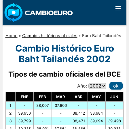
Home
»
Cambios históricos oficiales
»
Euro Baht Tailandés
Cambio Histórico Euro
Baht Tailandés 2002
Tipos de cambio oficiales del BCE
Año:
ok
ENE
FEB
MAR
ABR
MAY
JUN
1
-
38,007
37,906
-
-
-
2
39,956
-
-
38,412
38,984
-
3
39,799
-
-
38,471
39,094
39,498
4
39,335
38,031
37,664
38,466
-
39,938