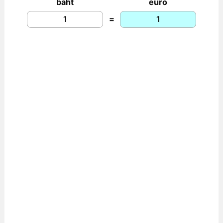
baht
euro
=