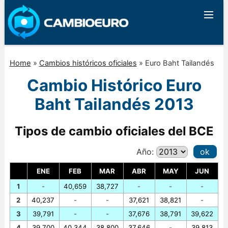
Home
»
Cambios históricos oficiales
»
Euro Baht Tailandés
Cambio Histórico Euro
Baht Tailandés 2013
Tipos de cambio oficiales del BCE
Año:
ok
ENE
FEB
MAR
ABR
MAY
JUN
1
-
40,659
38,727
-
-
-
2
40,237
-
-
37,621
38,821
-
3
39,791
-
-
37,676
38,791
39,622
4
39,700
40,344
38,800
37,646
-
39,813