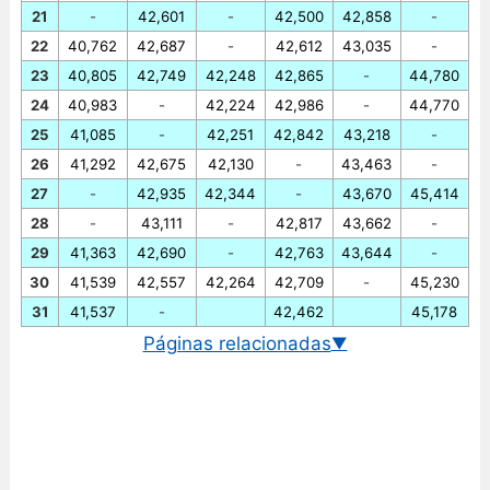
21
-
42,601
-
42,500
42,858
-
22
40,762
42,687
-
42,612
43,035
-
23
40,805
42,749
42,248
42,865
-
44,780
24
40,983
-
42,224
42,986
-
44,770
25
41,085
-
42,251
42,842
43,218
-
26
41,292
42,675
42,130
-
43,463
-
27
-
42,935
42,344
-
43,670
45,414
28
-
43,111
-
42,817
43,662
-
29
41,363
42,690
-
42,763
43,644
-
30
41,539
42,557
42,264
42,709
-
45,230
31
41,537
-
42,462
45,178
Páginas relacionadas
▼
Cambio euro/baht tailandés
Gráfico EUR/THB historico
Cambio BCE euro/baht tailandés