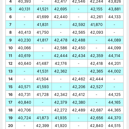
4
40,393
-
42,417
42,546
42,244
43,826
5
40,131
41,521
42,695
-
42,155
43,881
6
-
41,699
42,440
-
42,261
44,133
7
-
41,831
-
42,592
41,870
-
8
40,413
41,750
-
42,565
42,093
-
9
40,230
41,817
42,478
42,488
-
44,089
10
40,066
-
42,586
42,450
-
44,099
11
40,619
-
42,444
42,434
42,359
44,114
12
40,640
41,487
42,176
-
42,418
44,201
13
-
41,531
42,362
-
42,365
44,002
14
-
41,504
-
42,462
42,444
-
15
40,571
41,593
-
42,206
42,527
-
16
40,731
41,728
42,342
42,412
-
44,125
17
40,840
-
42,379
42,380
-
44,165
18
40,706
-
42,272
42,489
42,687
44,365
19
40,724
41,873
41,935
-
42,656
44,370
20
-
42,399
41,920
-
42,840
44,515