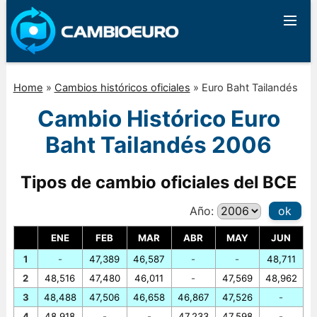
Home
»
Cambios históricos oficiales
»
Euro Baht Tailandés
Cambio Histórico Euro
Baht Tailandés 2006
Tipos de cambio oficiales del BCE
Año:
ok
ENE
FEB
MAR
ABR
MAY
JUN
1
-
47,389
46,587
-
-
48,711
2
48,516
47,480
46,011
-
47,569
48,962
3
48,488
47,506
46,658
46,867
47,526
-
4
48,918
-
-
47,233
47,598
-