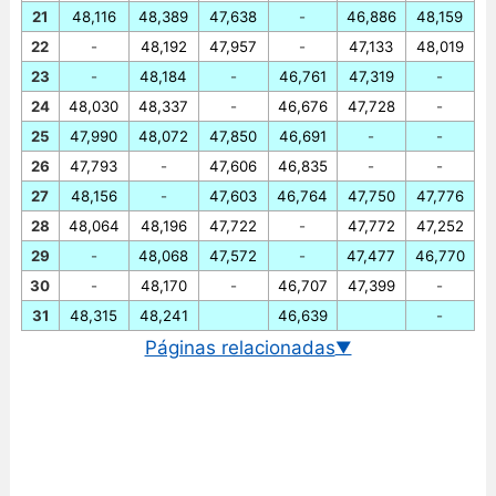
21
48,116
48,389
47,638
-
46,886
48,159
22
-
48,192
47,957
-
47,133
48,019
23
-
48,184
-
46,761
47,319
-
24
48,030
48,337
-
46,676
47,728
-
25
47,990
48,072
47,850
46,691
-
-
26
47,793
-
47,606
46,835
-
-
27
48,156
-
47,603
46,764
47,750
47,776
28
48,064
48,196
47,722
-
47,772
47,252
29
-
48,068
47,572
-
47,477
46,770
30
-
48,170
-
46,707
47,399
-
31
48,315
48,241
46,639
-
Páginas relacionadas
▼
Cambio euro/baht tailandés
Gráfico EUR/THB historico
Cambio BCE euro/baht tailandés