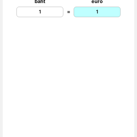
baht
euro
=