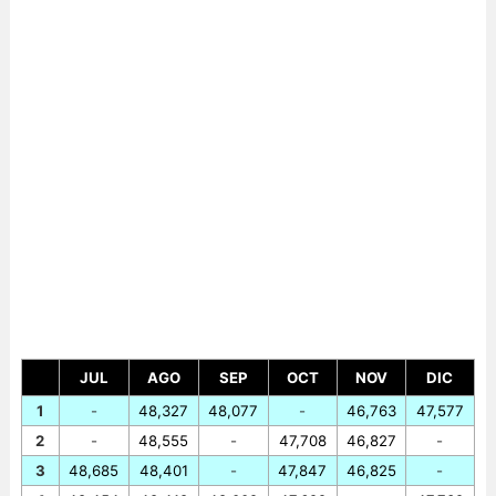
JUL
AGO
SEP
OCT
NOV
DIC
1
-
48,327
48,077
-
46,763
47,577
2
-
48,555
-
47,708
46,827
-
3
48,685
48,401
-
47,847
46,825
-