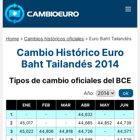
Home
»
Cambios históricos oficiales
»
Euro Baht Tailandés
Cambio Histórico Euro
Baht Tailandés 2014
Tipos de cambio oficiales del BCE
Año:
ok
ENE
FEB
MAR
ABR
MAY
JUN
1
-
-
-
44,632
-
-
2
45,017
-
-
44,685
44,852
44,739
3
45,022
44,806
44,818
44,726
-
44,571
4
-
44,302
44,629
44,598
-
44,529