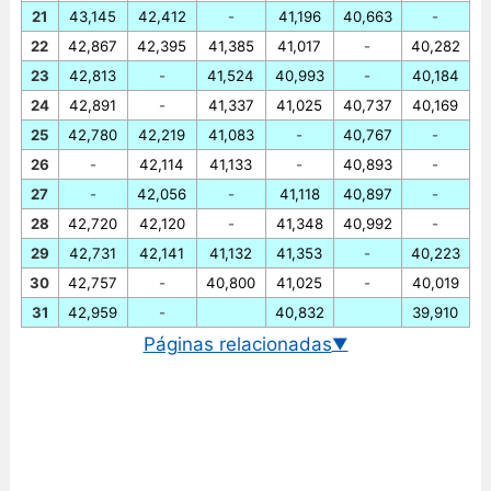
21
43,145
42,412
-
41,196
40,663
-
22
42,867
42,395
41,385
41,017
-
40,282
23
42,813
-
41,524
40,993
-
40,184
24
42,891
-
41,337
41,025
40,737
40,169
25
42,780
42,219
41,083
-
40,767
-
26
-
42,114
41,133
-
40,893
-
27
-
42,056
-
41,118
40,897
-
28
42,720
42,120
-
41,348
40,992
-
29
42,731
42,141
41,132
41,353
-
40,223
30
42,757
-
40,800
41,025
-
40,019
31
42,959
-
40,832
39,910
Páginas relacionadas
▼
Cambio euro/baht tailandés
Gráfico EUR/THB historico
Cambio BCE euro/baht tailandés