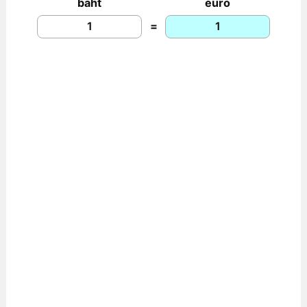
baht
euro
=