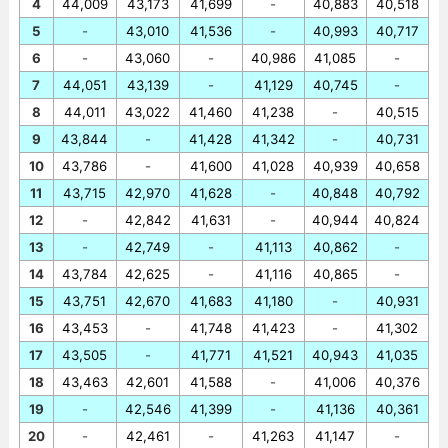
4
44,009
43,173
41,699
-
40,883
40,518
5
-
43,010
41,536
-
40,993
40,717
6
-
43,060
-
40,986
41,085
-
7
44,051
43,139
-
41,129
40,745
-
8
44,011
43,022
41,460
41,238
-
40,515
9
43,844
-
41,428
41,342
-
40,731
10
43,786
-
41,600
41,028
40,939
40,658
11
43,715
42,970
41,628
-
40,848
40,792
12
-
42,842
41,631
-
40,944
40,824
13
-
42,749
-
41,113
40,862
-
14
43,784
42,625
-
41,116
40,865
-
15
43,751
42,670
41,683
41,180
-
40,931
16
43,453
-
41,748
41,423
-
41,302
17
43,505
-
41,771
41,521
40,943
41,035
18
43,463
42,601
41,588
-
41,006
40,376
19
-
42,546
41,399
-
41,136
40,361
20
-
42,461
-
41,263
41,147
-