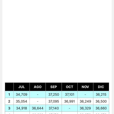
JUL
AGO
SEP
OCT
NOV
DIC
1
34,709
-
37,250
37,101
-
36,215
2
35,054
-
37,095
36,991
36,249
36,500
3
34,918
36,644
37,140
-
36,329
36,660