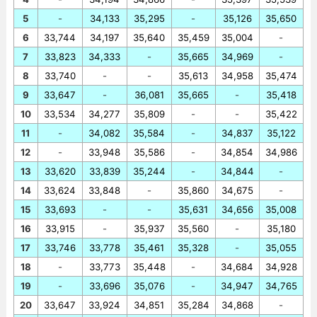
5
-
34,133
35,295
-
35,126
35,650
6
33,744
34,197
35,640
35,459
35,004
-
7
33,823
34,333
-
35,665
34,969
-
8
33,740
-
-
35,613
34,958
35,474
9
33,647
-
36,081
35,665
-
35,418
10
33,534
34,277
35,809
-
-
35,422
11
-
34,082
35,584
-
34,837
35,122
12
-
33,948
35,586
-
34,854
34,986
13
33,620
33,839
35,244
-
34,844
-
14
33,624
33,848
-
35,860
34,675
-
15
33,693
-
-
35,631
34,656
35,008
16
33,915
-
35,937
35,560
-
35,180
17
33,746
33,778
35,461
35,328
-
35,055
18
-
33,773
35,448
-
34,684
34,928
19
-
33,696
35,076
-
34,947
34,765
20
33,647
33,924
34,851
35,284
34,868
-